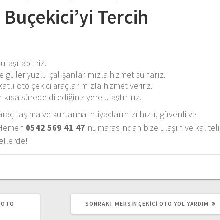
 Buçekici’yi Tercih
laşılabiliriz.
e güler yüzlü çalışanlarımızla hizmet sunarız.
atlı oto çekici araçlarımızla hizmet veririz.
 kısa sürede dilediğiniz yere ulaştırırız.
raç taşıma ve kurtarma ihtiyaçlarınızı hızlı, güvenli ve
. Hemen
0542 569 41 47
numarasından bize ulaşın ve kaliteli
ellerde!
SONRAKI
T OTO
SONRAKI:
MERSIN ÇEKICI OTO YOL YARDIM
YAZI: