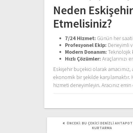
Neden Eskişehir
Etmelisiniz?
7/24 Hizmet:
Günün her saati u
Profesyonel Ekip:
Deneyimli v
Modern Donanım:
Teknolojik k
Hızlı Çözümler:
Araçlarınızı en
Eskişehir buçekici olarak amacımız, a
ekonomik bir şekilde karşılamaktır
hizmeti deneyimleyin. Aracınız emin 
ÖNCEKI
ÖNCEKI:
BU ÇEKİCİ DENİZLİ AHTAPO
YAZI:
KURTARMA