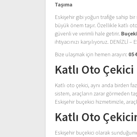
Taşıma
Eskişehir gibi yoğun trafiğe sahip bi
büyük önem taşır. Özellikle katlı oto
güvenli ve verimli hale getirir.
Buçeki
ihtiyacınızı karşılıyoruz. DENİZLİ
Bize ulaşmak için hemen arayın:
054
Katlı Oto Çekici
Katlı oto çekici, aynı anda birden fa
sistem, araçların zarar görmeden taş
Eskişehir buçekici hizmetimizle, araçl
Katlı Oto Çekici
Eskişehir buçekici olarak sunduğumuz