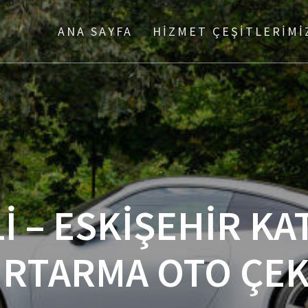
ANA SAYFA
HIZMET ÇEŞITLERIMI
İ – ESKİŞEHİR KA
RTARMA OTO ÇEK