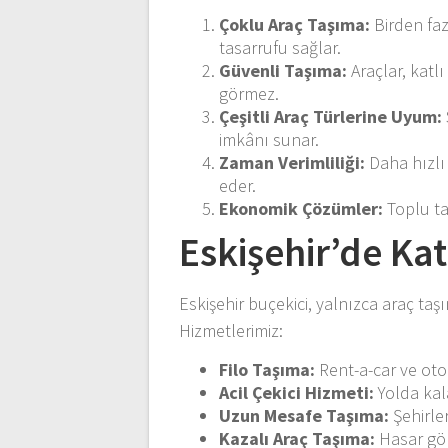
Çoklu Araç Taşıma:
Birden fa
tasarrufu sağlar.
Güvenli Taşıma:
Araçlar, katl
görmez.
Çeşitli Araç Türlerine Uyum:
imkânı sunar.
Zaman Verimliliği:
Daha hızlı
eder.
Ekonomik Çözümler:
Toplu ta
Eskişehir’de Kat
Eskişehir buçekici, yalnızca araç ta
Hizmetlerimiz:
Filo Taşıma:
Rent-a-car ve otom
Acil Çekici Hizmeti:
Yolda kala
Uzun Mesafe Taşıma:
Şehirler
Kazalı Araç Taşıma:
Hasar gör