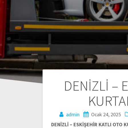
Yazı
DENİZLİ – 
gezinmesi
KURTA
admin
Ocak 24, 2025
DENİZLİ – ESKİŞEHİR KATLI OTO KU