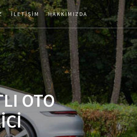
Z
İLETIŞIM
HAKKIMIZDA
TLI OTO
İCİ