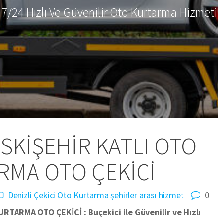
7/24 Hızlı Ve Güvenilir Oto Kurtarma Hizmeti
ESKİŞEHİR KATLI OTO
RMA OTO ÇEKİCİ
Denizli Çekici Oto Kurtarma
şehirler arası hizmet
0
RTARMA OTO ÇEKİCİ : Buçekici ile Güvenilir ve Hızlı